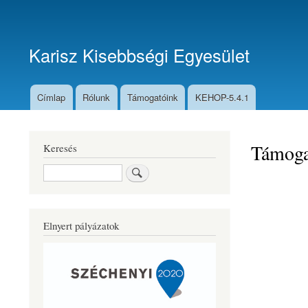
Felhasználói
fiók
Karisz Kisebbségi Egyesület
menüje
Címlap
Rólunk
Támogatóink
KEHOP-5.4.1
Fő
navigáció
Támoga
Keresés
Keresés
Elnyert pályázatok