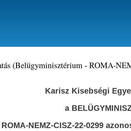
Ugrás
a
tartalomra
tás (Belügyminisztérium - ROMA-NE
Karisz Kisebségi Egye
a BELÜGYMINIS
ROMA-NEMZ-CISZ-22-0299 azonos