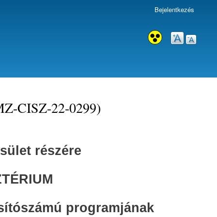
Bejelentkezés
MZ-CISZ-22-0299)
sület részére
ZTÉRIUM
ítószámú programjának